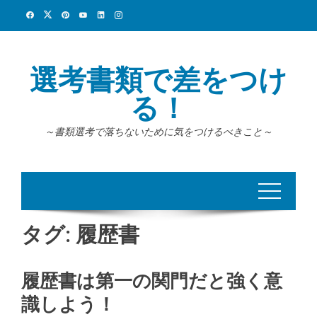
Skip
to
content
選考書類で差をつけ
る！
～書類選考で落ちないために気をつけるべきこと～
タグ:
履歴書
履歴書は第一の関門だと強く意
識しよう！