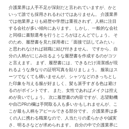
介護業界は人手不足が深刻だと言われていますが、かと
いって誰でも採用されるわけではありません。 介護業界
では他業界よりも経歴や学歴は重視されず、人柄に注目
する会社が多い傾向にあります。 しかし、一般的な会社
と同様に書類選考を行うところがほとんどでしょう。 そ
のため、履歴書を見た採用者に「面接で話してみたい」
と思われなければ就職に結び付きません。 ですから、自
分の人柄がにじみ出るような履歴書を作成するのがコツ
と言えます。 まず、履歴書には、できるだけ清潔感が現
れるような身なりの証明写真を貼りましょう。 服装はス
ーツでなくても構いませんが、シャツなどのきっちとし
た印象を与える服が好ましく、髪も派手すぎる色は避け
るのがポイントです。 また、女性であればメイクは控え
めが良いでしょう。 次に履歴書の内容ですが、志望動機
や自己PRの欄は手間取る人も多いかもしれませんが、こ
こが最も人柄をアピールできる部分です。 介護業界は多
くの人に携わる職業なので、人当たりの柔らかさや誠実
さ、明るさなどが求められます。 自分の中で介護業界に