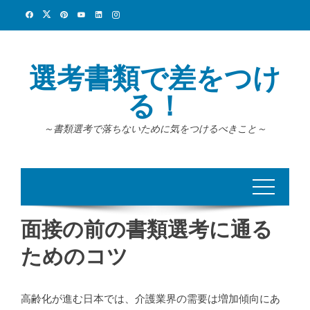
Skip
to
content
選考書類で差をつけ
る！
～書類選考で落ちないために気をつけるべきこと～
面接の前の書類選考に通る
ためのコツ
高齢化が進む日本では、介護業界の需要は増加傾向にあ