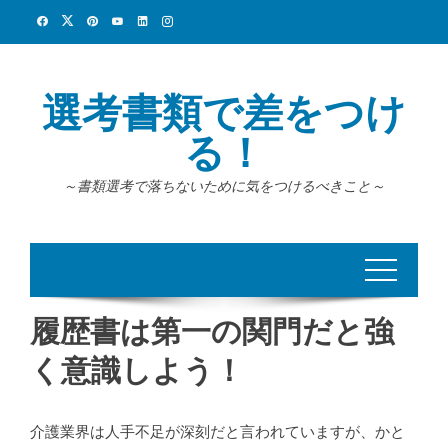
Skip
to
content
選考書類で差をつけ
る！
～書類選考で落ちないために気をつけるべきこと～
履歴書は第一の関門だと強
く意識しよう！
介護業界は人手不足が深刻だと言われていますが、かと